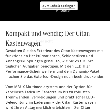
Zum Inhalt springen
Anbieter
Kompakt und wendig: Der Citan
Anbieter
Kastenwagen.
Übersicht
Gestalten Sie das Exterieur des Citan Kastenwagens mit
funktionalen Hecktürvarianten, Schiebetüren und
Anhängerkupplungen
genau so, wie Sie es für Ihre
täglichen Aufgaben benötigen. Mit den LED High
Performance-Scheinwerfern
und dem
Dynamic-Paket
machen Sie das Exterieur-Design noch beeindruckender.
Startseite
Modellübersicht
Vom MBUX Multimediasystem und der Option für
Ansprechpartner
kabelloses
Laden
im Fahrerraum bis zu robusten
finden
Trennwänden, Verkleidungen und praktischer
LED-
Beratung
Beleuchtung
im Laderaum – der Citan Kastenwagen
vereinbaren
wird Ihren Alltag merklich erleichtern. Der Citan