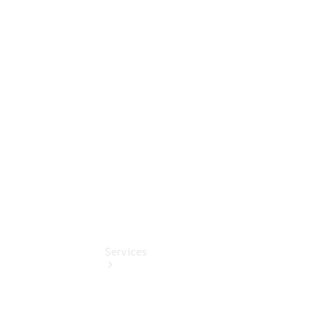
elektrisch
Auf- und
Umbaulösungen
Junge
Sterne
Digitale
Extras
Services