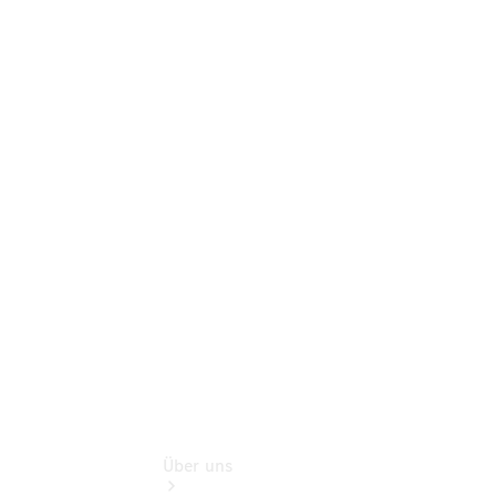
Neufahrzeuggarantie
Online-
Terminbuchung
Pannen- &
Schadenhilfe
Service für
Reisemobile
Teile &
Zubehör
Rückrufe &
Umrüstungen
Über uns