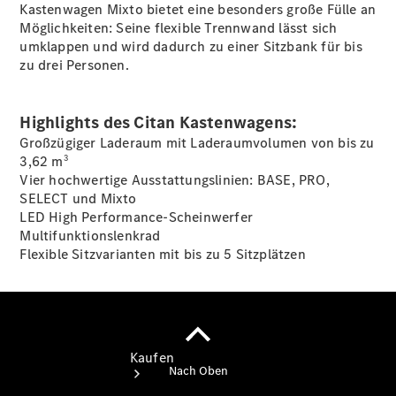
Servicetermin
Kastenwagen
Mixto
bietet eine besonders große Fülle an
vereinbaren
Möglichkeiten: Seine flexible Trennwand lässt sich
Probefahrt
umklappen und wird dadurch zu einer Sitzbank für bis
vereinbaren
zu drei Personen.
Probefahrt
vereinbaren
Konfigurator
Highlights des Citan Kastenwagens:
Tel: +49
Großzügiger Laderaum mit Laderaumvolumen von bis zu
800 35 777
3
3,62 m
77
Vier hochwertige Ausstattungslinien: BASE, PRO,
SELECT und Mixto
LED High
Performance-Scheinwerfer
Multifunktionslenkrad
Flexible Sitzvarianten mit bis zu 5
Sitzplätzen
Kaufen