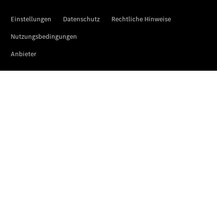
Privatkunden
Finanzierung
Gewerbekunden
Mercedes-
Benz
Store
Gebrauchtwagensuche
Elektrotransporter
Sprinter
Sprinter
Kastenwagen
eSprinter
Kastenwagen
- elektrisch
Sprinter
Tourer