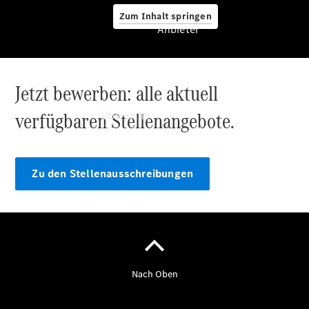
Zum Inhalt springen
Anbieter
Jetzt bewerben: alle aktuell
Anbieter
verfügbaren Stellenangebote.
Übersicht
Zu den Stellenausschreibungen
Startseite
Modellübersicht
Ansprechpartner
finden
Beratung
vereinbaren