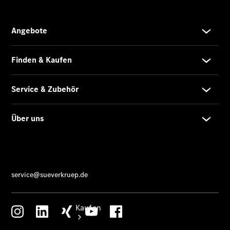
Servicetermin
vereinbaren
Probefahrt
vereinbaren
Probefahrt
vereinbaren
Konfigurator
Tel: +49
800 35 777
77
Kaufen