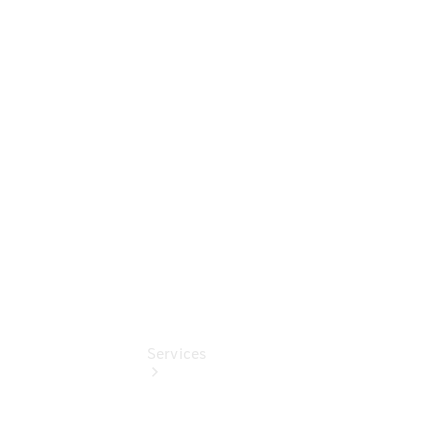
elektrisch
Auf- und
Umbaulösungen
Junge
Sterne
Digitale
Extras
Services