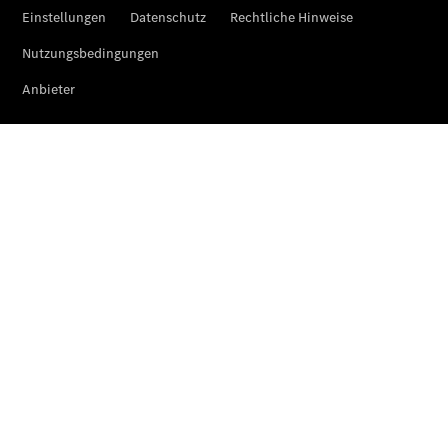
Übersicht
Neuwagenangebote
Übersicht
Transporter
Highlights
Leasing
Privatkunden
Leasing
Gewerbekunden
Finanzierung