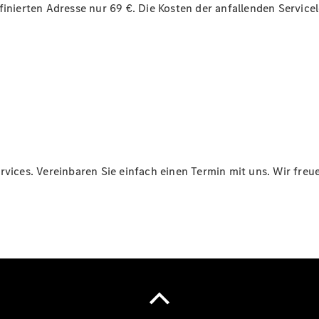
Finanzierung
efinierten Adresse nur 69 €. Die Kosten der anfallenden Servi
Privatkunden
Finanzierung
Gewerbekunden
Kurzfristig
verfügbare
Angebote
V-Klasse
V-Klasse
Marco Polo
Limousinen
rvices. Vereinbaren Sie einfach einen Termin mit uns. Wir freue
Der
elektrische
CLA mit EQ-
Technologie
Der neue