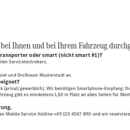
Übersicht
140 Jahre
Innovation
Mercedes-
e bei Ihnen und bei Ihrem Fahrzeug durch
Benz
Store
 Transporter oder smart (nicht smart #1)?
Gebrauchtwagensuche
ilen Servicetechnikers.
Neuwagenangebote
ebiet und Großraum Musterstadt an.
eeignet?
ck (privat/gewerblich). Wir benötigen Smartphone-Empfang: Ih
zeug gibt es mindestens 1,50 m Platz an allen Seiten für Mon
rung.
Leasing
Privatkunden
llen Mobile Service Hotline +49 123 4567 890 und wir reservie
Leasing
Gewerbekunden