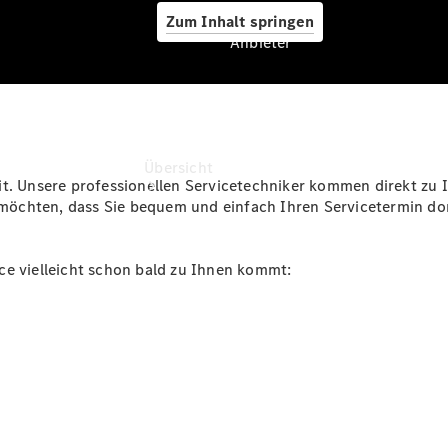
Zum Inhalt springen
Anbieter
Anbieter
Übersicht
it. Unsere professionellen Servicetechniker kommen direkt zu
öchten, dass Sie bequem und einfach Ihren Servicetermin do
ce vielleicht schon bald zu Ihnen kommt:
Startseite
Ansprechpartner
finden
Beratung
vereinbaren
Servicetermin