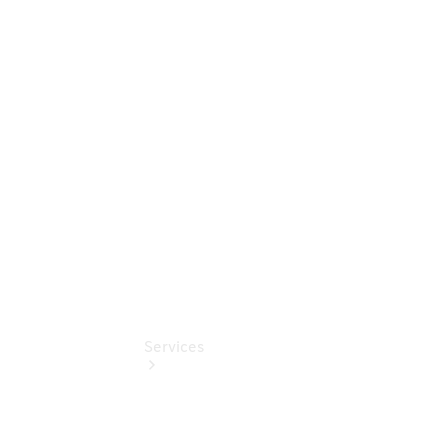
Junge
Sterne -
elektrisch
Mercedes-
Benz
Online
Store
Services