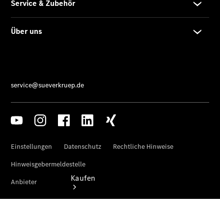
vereinbaren
Probefahrt
vereinbaren
Konfigurator
Modellübersicht
Gebrauchtwagensuche
Tel: +49431
5967 0671
Kaufen