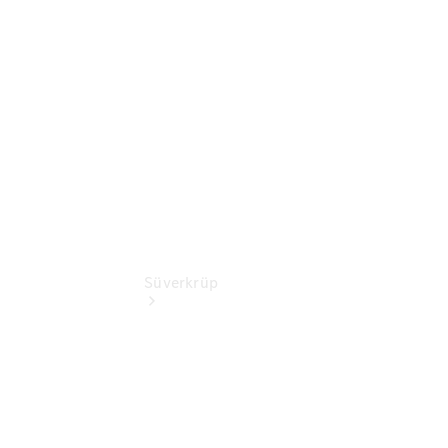
Gebrauchtwagensuche
Finanzdienste
Digitale
Extras
Süverkrüp
Übersicht