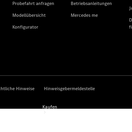
vereinbaren
Probefahrt
vereinbaren
Konfigurator
Modellübersicht
Gebrauchtwagensuche
Tel: +49431
5967 0671
Kaufen